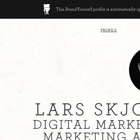
This BrandYourself profile is automatically 
PROFILE
LARS SKJ
DIGITAL MARKE
MARKETING A