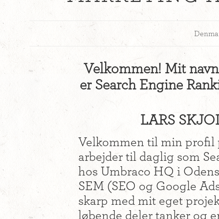
Denma
Velkommen! Mit navn e
er Search Engine Rank
LARS SKJOL
Velkommen til min profil
arbejder til daglig som S
hos Umbraco HQ i Odense
SEM (SEO og Google Ads). 
skarp med mit eget projekt
løbende deler tanker og e